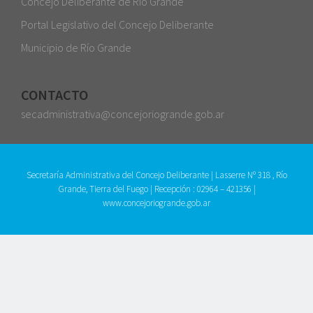
Concejo Deliberante de Río Grande
Portal Legislativo del Concejo Deliberante
Municipio de Río Grande
CONTACTO
secadministrativa@concejoriogrande.gob.ar
Secretaría Administrativa del Concejo Deliberante | Lasserre Nº 318 , Río
Grande, Tierra del Fuego | Recepción : 02964 – 421356 |
www.concejoriogrande.gob.ar